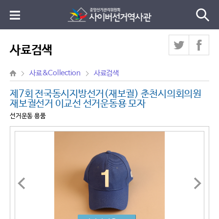
사료검색
사료&Collection
사료검색
제7회 전국동시지방선거(재보궐) 춘천시의회의원
재보궐선거 이교선 선거운동용 모자
선거운동 용품