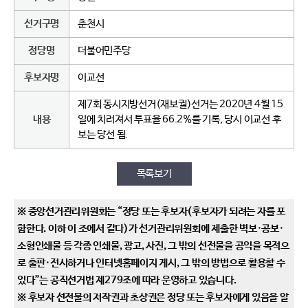
선거구명
춘천시
정당명
더불어민주당
후보자명
이교선
제7회 동시지방선거(재보궐)선거는 2020년 4월 15
내용
일에 치러져서 투표율 66.2%를 기록, 당시 이교선 후
보는 당선 됨.
목록보기
※ 중앙선거관리위원회는 “정당 또는 후보자(후보자가 되려는 자를 포
함한다. 이하 이 조에서 같다)가 선거관리위원회에 제출한 벽보·공보·
소형인쇄물 등 각종 인쇄물, 광고, 사진, 그 밖의 선전물을 공익을 목적으
로 출판·전시하거나 인터넷홈페이지 게시, 그 밖의 방법으로 활용할 수
있다”는 공직선거법 제279조에 따라 운영하고 있습니다.
※ 후보자 선전물의 저작권과 초상권은 정당 또는 후보자에게 있음을 알