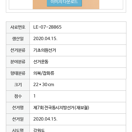
이미지 다운로드
사료번호
LE-07-28865
생산일
2020.04.15.
선거분류
기초의원선거
분야분류
선거운동
형태분류
의복/잡화류
크기
22 * 30 cm
점수
1
선거명
제7회 전국동시지방선거(재보궐)
선거일
2020.04.15.
시도명
강원도