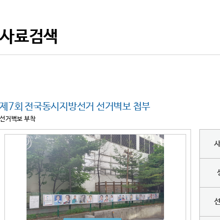
사료검색
제7회 전국동시지방선거 선거벽보 첩부
선거벽보 부착