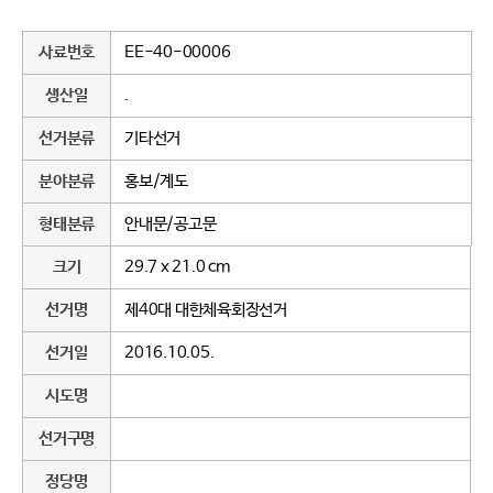
사료번호
EE-40-00006
생산일
.
선거분류
기타선거
분야분류
홍보/계도
형태분류
안내문/공고문
크기
29.7 x 21.0 cm
선거명
제40대 대한체육회장선거
선거일
2016.10.05.
시도명
선거구명
정당명